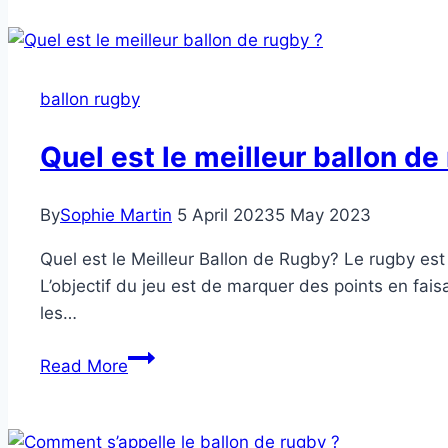
ballons
de
rugby
Sont-
ballon rugby
ils
ovales
Quel est le meilleur ballon de
?
By
Sophie Martin
5 April 2023
5 May 2023
Quel est le Meilleur Ballon de Rugby? Le rugby est 
L’objectif du jeu est de marquer des points en fai
les…
Quel
Read More
est
le
meilleur