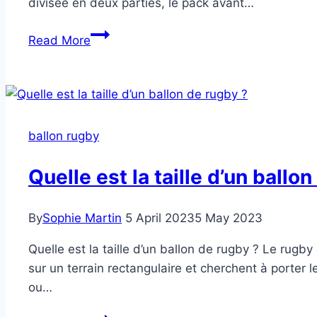
divisée en deux parties, le pack avant…
Quelle
Read More
est
la
spécificité
d’un
ballon
ballon rugby
de
rugby
Quelle est la taille d’un ballo
?
By
Sophie Martin
5 April 2023
5 May 2023
Quelle est la taille d’un ballon de rugby ? Le rugby
sur un terrain rectangulaire et cherchent à porter
ou…