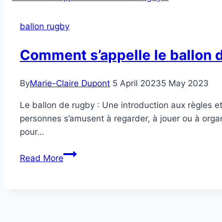
ballon
de
ballon rugby
rugby
?
Comment s’appelle le ballon 
By
Marie-Claire Dupont
5 April 2023
5 May 2023
Le ballon de rugby : Une introduction aux règles 
personnes s’amusent à regarder, à jouer ou à orga
pour…
Comment
Read More
s’appelle
le
ballon
de
rugby