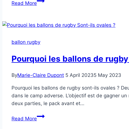
Quelle
Read More
est
la
taille
d’un
ballon
ballon rugby
de
rugby
Pourquoi les ballons de rugby 
?
By
Marie-Claire Dupont
5 April 2023
5 May 2023
Pourquoi les ballons de rugby sont-ils ovales ? Deu
dans le camp adverse. L’objectif est de gagner u
deux parties, le pack avant et…
Pourquoi
Read More
les