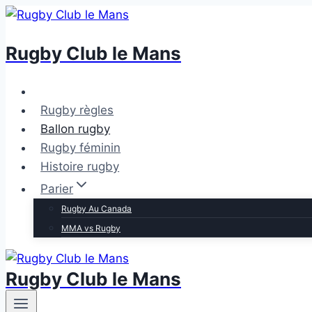
Skip
to
Rugby Club le Mans
content
Rugby règles
Ballon rugby
Rugby féminin
Histoire rugby
Parier
Rugby Au Canada
MMA vs Rugby
Rugby Club le Mans